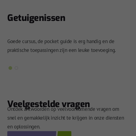
Getuigenissen
Goede cursus, de pocket guide is erg handig en de
Zee
praktische toepassingen zijn een leuke toevoeging.
ond
Veelgestelde vragen
Ontdek antwoorden op veelvoorkomende vragen om
snel en gemakkelijk inzicht te krijgen in onze diensten
en oplossingen.