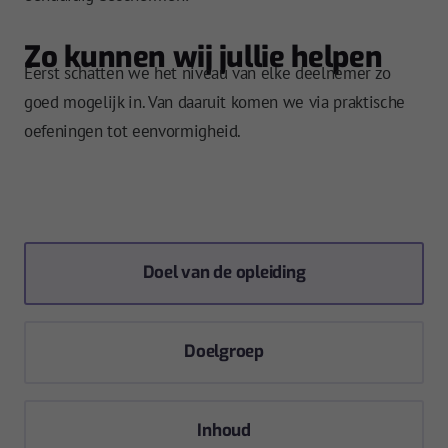
Zo kunnen wij jullie helpen
Eerst schatten we het niveau van elke deelnemer zo
goed mogelijk in. Van daaruit komen we via praktische
oefeningen tot eenvormigheid.
Doel van de opleiding
Doelgroep
Inhoud