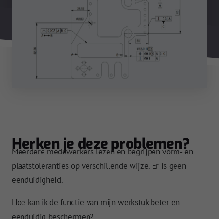
Herken je deze problemen?
Meerdere medewerkers lezen en begrijpen vorm- en
plaatstoleranties op verschillende wijze. Er is geen
eenduidigheid.
Hoe kan ik de functie van mijn werkstuk beter en
eenduidig beschermen?