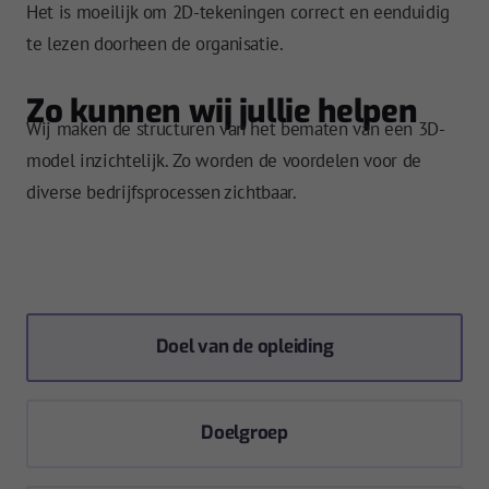
Het is moeilijk om 2D-tekeningen correct en eenduidig
te lezen doorheen de organisatie.
Zo kunnen wij jullie helpen
Wij maken de structuren van het bematen van een 3D-
model inzichtelijk. Zo worden de voordelen voor de
diverse bedrijfsprocessen zichtbaar.
Doel van de opleiding
Doelgroep