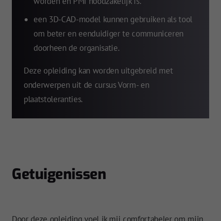
worden en PMI noodzakelijk is.
een 3D-CAD-model kunnen gebruiken als tool
om beter en eenduidiger te communiceren
doorheen de organisatie.
Deze opleiding kan worden uitgebreid met
onderwerpen uit de cursus Vorm- en
plaatstoleranties.
Getuigenissen
ar
Doo
Door deze opleiding voel ik mij comfortabeler om mijn