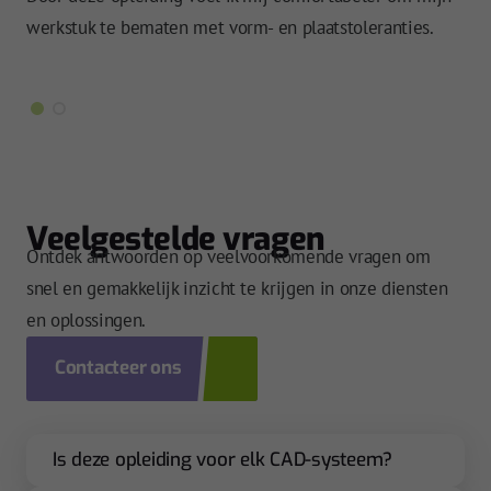
ove
werkstuk te bematen met vorm- en plaatstoleranties.
boo
Veelgestelde vragen
Ontdek antwoorden op veelvoorkomende vragen om
snel en gemakkelijk inzicht te krijgen in onze diensten
en oplossingen.
Contacteer ons
Is deze opleiding voor elk CAD-systeem?