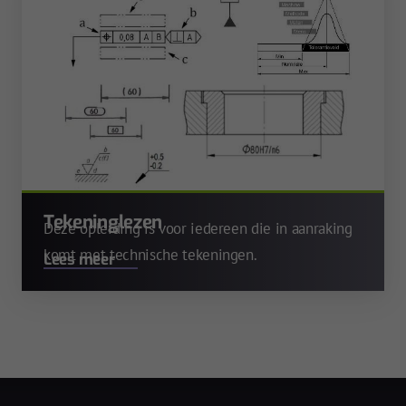
Tekeninglezen
Deze opleiding is voor iedereen die in aanraking
komt met technische tekeningen.
Lees meer