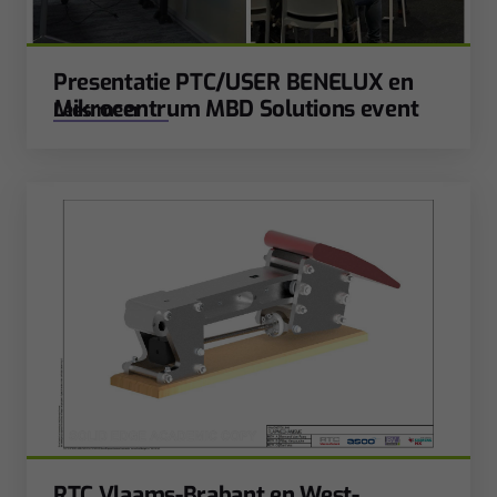
Presentatie PTC/USER BENELUX en
Mikrocentrum MBD Solutions event
Lees meer
RTC Vlaams-Brabant en West-