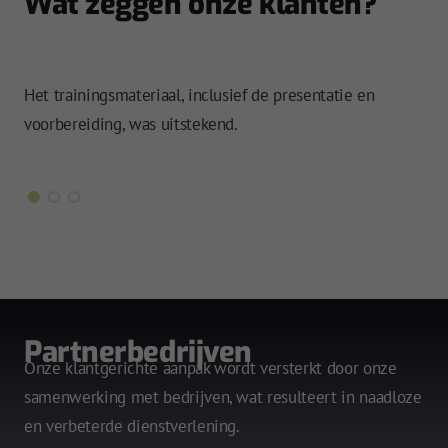
Wat zeggen onze klanten?
Goe
Het trainingsmateriaal, inclusief de presentatie en
 om
ins
voorbereiding, was uitstekend.
ges
Partnerbedrijven
Onze klantgerichte aanpak wordt versterkt door onze
samenwerking met bedrijven, wat resulteert in naadloze
en verbeterde dienstverlening.