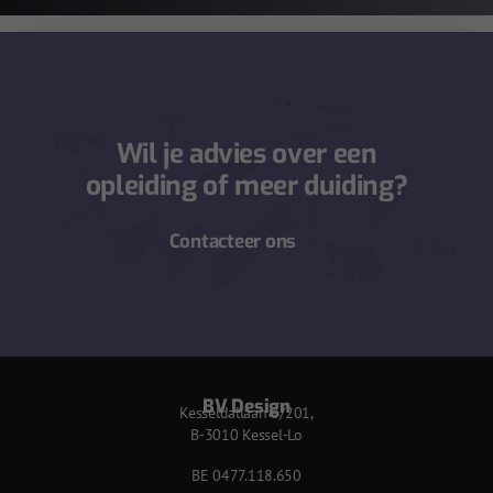
Wil je advies over een
opleiding of meer duiding?
Contacteer ons
BV Design
Kesseldallaan 8/201,
B-3010 Kessel-Lo
BE 0477.118.650