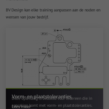
BV Design kan elke training aanpassen aan de noden en
wensen van jouw bedrijf.
Vorm- en plaatstoleranties
Deze opleiding is bedoeld voor iedereen die in
aanraking komt met vorm- en plaatstoleranties.
Lees meer