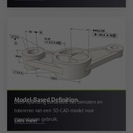
Model-Based Definition
Deze opleiding behandelt het bematen en
tolereren van een 3D-CAD-model voor
downstream gebruik.
Lees meer